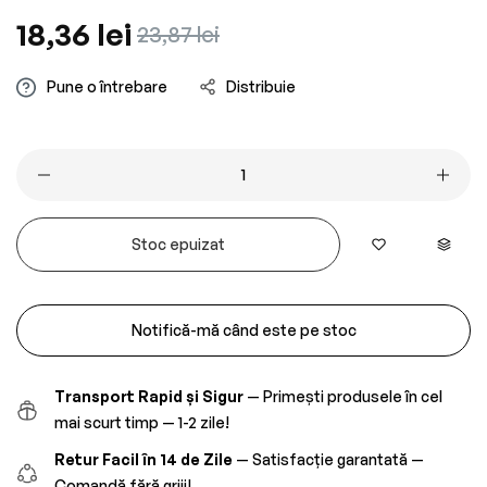
Preț
18,36 lei
Preț
23,87 lei
obișnuit
redus
Pune o întrebare
Distribuie
Stoc epuizat
Notifică-mă când este pe stoc
Transport Rapid și Sigur
— Primești produsele în cel
mai scurt timp — 1-2 zile!
Retur Facil în 14 de Zile
— Satisfacție garantată —
Comandă fără griji!