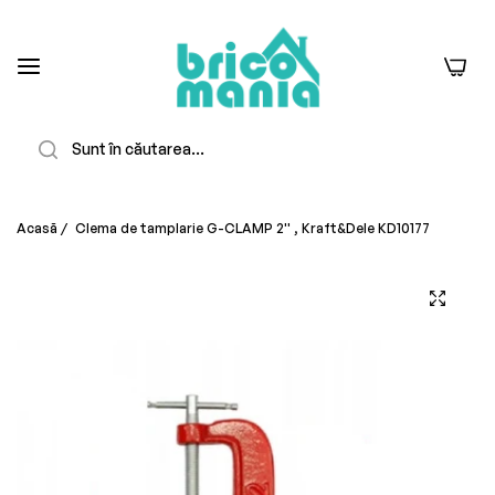
0
Căutare
Acasă
/
Clema de tamplarie G-CLAMP 2'' , Kraft&Dele KD10177