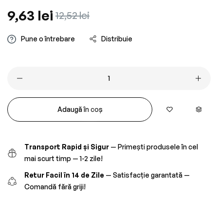
Preț
9,63 lei
Preț
12,52 lei
obișnuit
redus
Pune o întrebare
Distribuie
Adaugă în coș
Transport Rapid și Sigur
— Primești produsele în cel
mai scurt timp — 1-2 zile!
Retur Facil în 14 de Zile
— Satisfacție garantată —
Comandă fără griji!