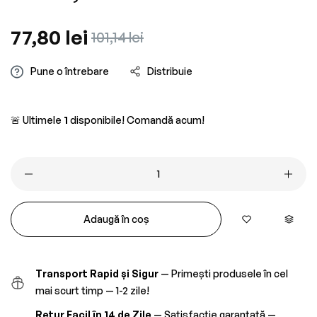
Preț
77,80 lei
Preț
101,14 lei
obișnuit
redus
Pune o întrebare
Distribuie
🚨 Ultimele
1
disponibile! Comandă acum!
Adaugă în coș
Transport Rapid și Sigur
— Primești produsele în cel
mai scurt timp — 1-2 zile!
Retur Facil în 14 de Zile
— Satisfacție garantată —