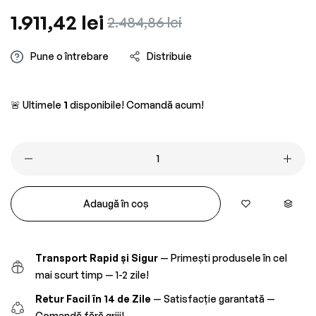
Preț
1.911,42 lei
Preț
2.484,86 lei
obișnuit
redus
Pune o întrebare
Distribuie
🚨 Ultimele
1
disponibile! Comandă acum!
Adaugă în coș
Transport Rapid și Sigur
— Primești produsele în cel
mai scurt timp — 1-2 zile!
Retur Facil în 14 de Zile
— Satisfacție garantată —
Comandă fără griji!