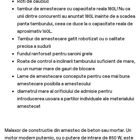
Roti de cauciuc
tambur de amestecare cu capacitate reala 180L! Nu ca
unii dintre concurenti au anuntat 180L inainte de a scadea
panta tamburului, ceea ce duce la o capacitate reala de
aproximativ 160L.
Tambur de amestecare gatit robotizat cu o calitate
precisa a sudurii
Fundul ranforsat pentru sarcini grele
Roata de control a inclinarii tamburului suficient de mare,
cu un numar mare de gauri de blocare
Lame de amestecare concepute pentru cea mai buna
amestecare posibila a amestecului
diametrul mare al orificiului de admisie pentru
introducerea usoara a partilor individuale ale materialului
amestecat
Malaxor de constructie din amestec de beton sau mortar. Un
motor modern puternic, cu o putere de intrare de 850 W, este