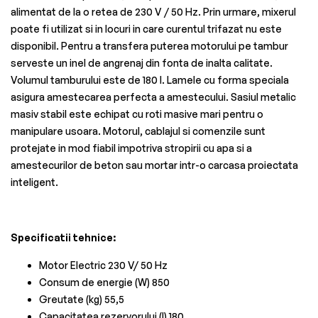
alimentat de la o retea de 230 V / 50 Hz. Prin urmare, mixerul
poate fi utilizat si in locuri in care curentul trifazat nu este
disponibil. Pentru a transfera puterea motorului pe tambur
serveste un inel de angrenaj din fonta de inalta calitate.
Volumul tamburului este de 180 l. Lamele cu forma speciala
asigura amestecarea perfecta a amestecului. Sasiul metalic
masiv stabil este echipat cu roti masive mari pentru o
manipulare usoara. Motorul, cablajul si comenzile sunt
protejate in mod fiabil impotriva stropirii cu apa si a
amestecurilor de beton sau mortar intr-o carcasa proiectata
inteligent.
Specificatii tehnice:
Motor Electric 230 V/ 50 Hz
Consum de energie (W) 850
Greutate (kg) 55,5
Capacitatea rezervorului (l) 180