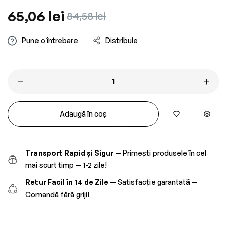
Preț
65,06 lei
Preț
84,58 lei
obișnuit
redus
Pune o întrebare
Distribuie
Adaugă în coș
Transport Rapid și Sigur
— Primești produsele în cel
mai scurt timp — 1-2 zile!
Retur Facil în 14 de Zile
— Satisfacție garantată —
Comandă fără griji!