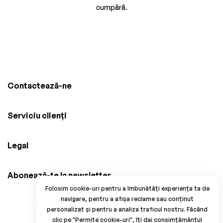
cumpără.
Contactează-ne
Serviciu clienți
Legal
Abonează-te la newsletter
Folosim cookie-uri pentru a îmbunătăți experiența ta de
navigare, pentru a afișa reclame sau conținut
© 2025 Brico Mania, CUI: 38034914, Reg. Com.
personalizat și pentru a analiza traficul nostru. Făcând
J33/1371/2017. All Rights Reserved.
clic pe "Permite cookie-uri", îți dai consimțământul