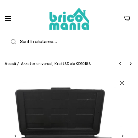
0
Căutare
Acasă
/
Arzator universal, Kraft&Dele KD10188