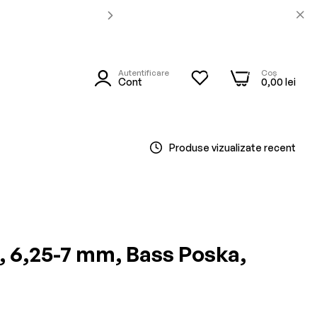
Autentificare
Coș
0
0
utare
Cont
0,00 lei
Produse vizualizate recent
l, 6,25-7 mm, Bass Poska,