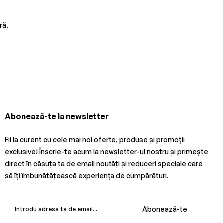
ră.
Abonează-te la newsletter
Fii la curent cu cele mai noi oferte, produse și promoții
exclusive! Înscrie-te acum la newsletter-ul nostru și primește
direct în căsuța ta de email noutăți și reduceri speciale care
să îți îmbunătățească experiența de cumpărături.
Abonează-te