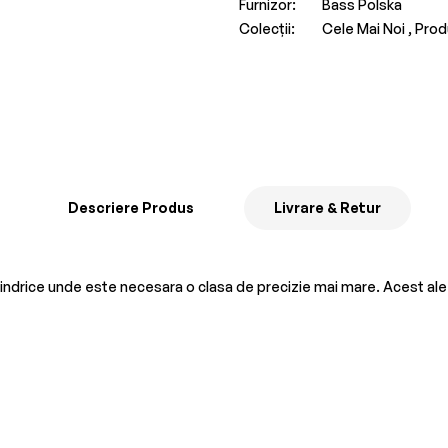
Furnizor:
Bass Polska
Colecții:
Cele Mai Noi ,
Prod
Descriere Produs
Livrare & Retur
cilindrice unde este necesara o clasa de precizie mai mare. Acest ale